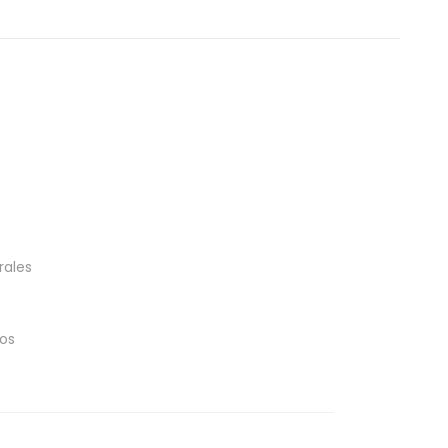
rales
tos