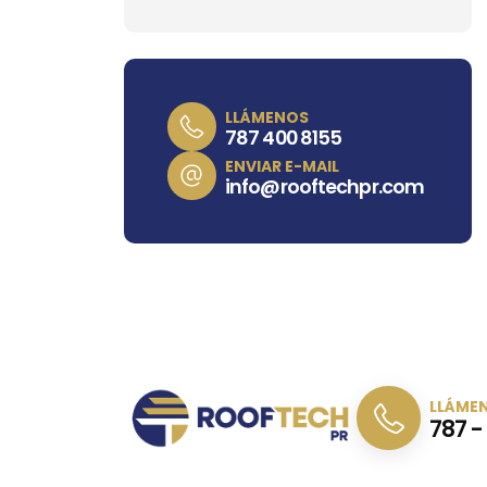
LLÁMENOS
787 400 8155
ENVIAR E-MAIL
info@rooftechpr.com
LLÁME
787 -