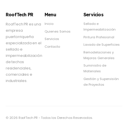
RoofTech PR
Menu
Servicios
Inicio
Sellado e
RoofTech PR es una
Impermeabilización
empresa
Quienes Somos
puertorriqueña
Pintura Profesional
Servicios
especializada en el
Lavado de Superficies
Contacto
sellado e
Remodelaciones y
impermeabilización
Mejoras Generales
de techos
Suministro de
residenciales,
Materiales
comerciales e
Gestión y Supervisión
industriales.
de Proyectos
© 2026 RoofTech PR - Todos los Derechos Reservados.