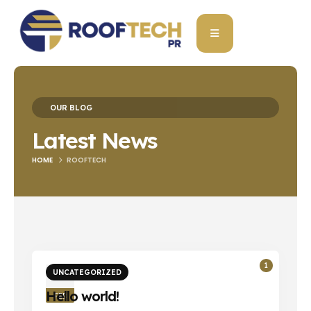
Blog Archive
OUR BLOG
Latest News
HOME
ROOFTECH
1
UNCATEGORIZED
26
Hello world!
FEB