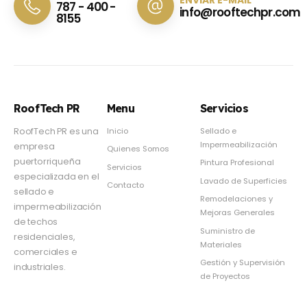
ENVIAR E-MAIL
787 - 400 -
info@rooftechpr.com
8155
RoofTech PR
Menu
Servicios
Inicio
Sellado e
RoofTech PR es una
Impermeabilización
empresa
Quienes Somos
puertorriqueña
Pintura Profesional
Servicios
especializada en el
Lavado de Superficies
Contacto
sellado e
Remodelaciones y
impermeabilización
Mejoras Generales
de techos
Suministro de
residenciales,
Materiales
comerciales e
Gestión y Supervisión
industriales.
de Proyectos